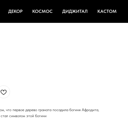
ДЕКОР
КОСМОС
ДИДЖИТАЛ
КАСТОМ
ом, что первое дерево граната посадила богиня Афродита,
 стал символом этой богини