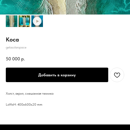
Коса
gelasolarspace
50 000
р.
Добавить в корзину
Холст, акрил, смешанная техника
LxWxH: 400x600x20 mm