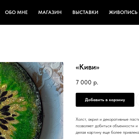
ОБО МНЕ
МАГАЗИН
ВЫСТАВКИ
ЖИВОПИСЬ
«Киви»
7 000
р.
Добавить в корзину
Холст, акрил и декоративные паст
позволяет добиться объемности и 
делая картину еще более привлека